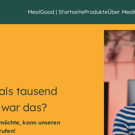
MealGood | Startseite
Produkte
Über Mea
 als tausend
 war das?
möchte, kann unseren
rufen!